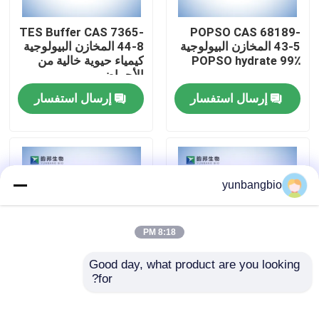
TES Buffer CAS 7365-
POPSO CAS 68189-
جولة في المعمل
43-5 المخازن البيولوجية
44-8 المخازن البيولوجية
POPSO hydrate 99٪
كيمياء حيوية خالية من
الأحماض
مراقبة الجودة
إرسال استفسار
إرسال استفسار
اتصل بنا
أخبار
yunbangbio
حالات
8:18 PM
Good day, what product are you looking 
المخازن البيولوجية
for?
CHES Buffer CAS 103-
MOPS Buffer CAS
1132-61-2 المخازن
47-9 المخزن المؤقت
البيولوجية 3-
البيولوجي الجيد
الكواشف البيوكيميائية