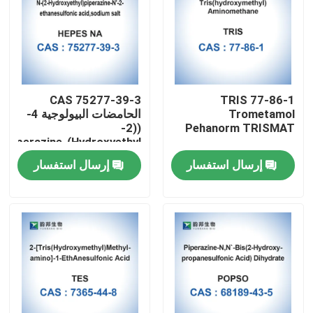
CAS 75277-39-3
TRIS 77-86-1
Trometamol
الحامضات البيولوجية 4-
((2-
Pehanorm TRISMAT
Hydroxyethyl)Piperazine-
1-Ethanesulfonic Acid
إرسال استفسار
إرسال استفسار
مسكن
منتجات
معلومات عنا