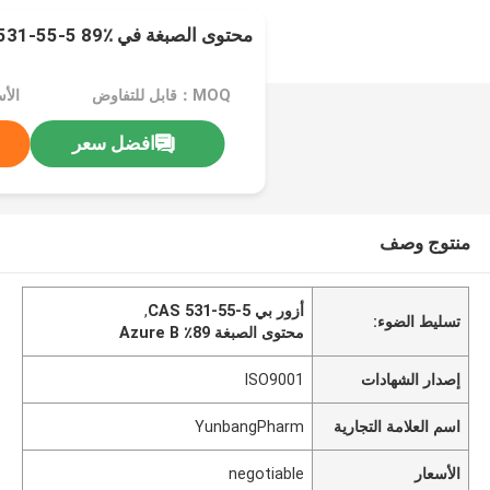
محتوى الصبغة في Azure B CAS 531-55-5 89٪
MOQ：قابل للتفاوض
الأسعا
افضل سعر
منتوج وصف
أزور بي CAS 531-55-5
,
تسليط الضوء:
محتوى الصبغة 89٪ Azure B
إصدار الشهادات
ISO9001
اسم العلامة التجارية
YunbangPharm
الأسعار
negotiable