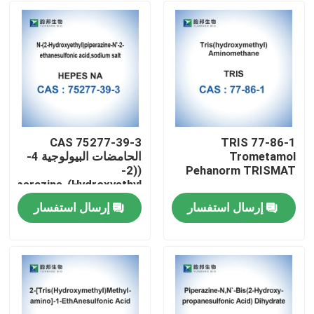
CAS 75277-39-3
TRIS 77-86-1
Trometamol
الحامضات البيولوجية 4-
((2-
Pehanorm TRISMAT
Hydroxyethyl)Piperazine-
1-Ethanesulfonic Acid
إرسال استفسار
إرسال استفسار
مسكن
منتجات
معلومات عنا