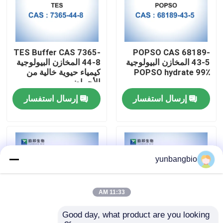
جولة في المعمل
TES Buffer CAS 7365-
POPSO CAS 68189-
مراقبة الجودة
43-5 المخازن البيولوجية
44-8 المخازن البيولوجية
POPSO hydrate 99٪
كيمياء حيوية خالية من
الأحماض
اتصل بنا
إرسال استفسار
إرسال استفسار
أخبار
حالات
yunbangbio
المخازن البيولوجية
11:33 AM
Good day, what product are you looking 
الكواشف البيوكيميائية