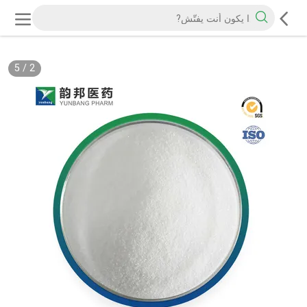
5
/
2