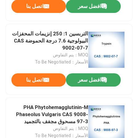
افضل سعر
اتصل بنا
التربسين 1: 250 إنزيمات المحفزات
البيولوجية 7.6 درجة الحموضة CAS
9002-07-7
MOQ：يتم التفاوض
الأسعار：To Be Negotiated
افضل سعر
اتصل بنا
مسكن
PHA Phytohemagglutinin-M
Phaseolus Vulgaris CAS 9008-
منتجات
97-3 مسحوق مجفف بالتجميد
MOQ：يتم التفاوض
معلومات عنا
الأسعار：To Be Negotiated