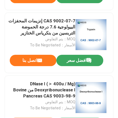
CAS 9002-07-7 إنزيمات المحفزات
البيولوجية 7.6 درجة الحموضة
التربسين من بنكرياس الخنازير
MOQ：يتم التفاوض
الأسعار：To Be Negotiated
افضل سعر
اتصل بنا
DNase I (＞ 400u / Mg)
Deoxyribonuclease I من Bovine
Pancreas CAS 9003-98-9
MOQ：يتم التفاوض
الأسعار：To Be Negotiated