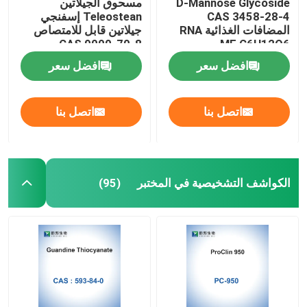
D-Mannose Glycoside
مسحوق الجيلاتين
CAS 3458-28-4
Teleostean إسفنجي
المضافات الغذائية RNA
جيلاتين قابل للامتصاص
CAS 9000-70-8
MF C6H12O6
افضل سعر
افضل سعر
اتصل بنا
اتصل بنا
الكواشف التشخيصية في المختبر
(95)