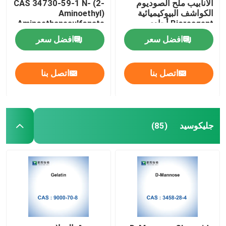
الأنابيب ملح الصوديوم
CAS 34730-59-1 N- (2-
الكواشف البيوكيميائية
Aminoethyl)
Bioreagent أحادي
Aminoethanesulfonate
الصوديوم
افضل سعر
افضل سعر
اتصل بنا
اتصل بنا
جليكوسيد
(85)