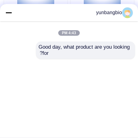
المواد الكيميائية الصناعية
مسحوق بلوري CAS
yunbangbio
الدقيقة L-Met-OH L-
1071-93-8 Adipo
Hydrazide Adipic Acid
Methionine CAS 63-68-
Dihydrazide Crystalline
3
4:43 PM
Powder
افضل سعر
افضل سعر
Good day, what product are you looking 
for?
اتصل بنا
اتصل بنا
عرض المزيد
منزل
حول نا
اتصل بنا
Desktop Site
خريطة الموقع
Privacy Policy