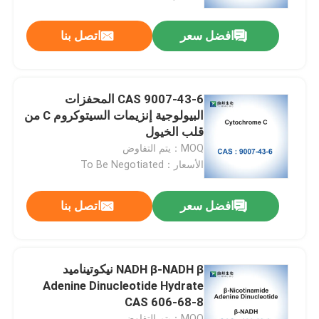
افضل سعر
اتصل بنا
جولة في المعمل
مراقبة الجودة
CAS 9007-43-6 المحفزات
البيولوجية إنزيمات السيتوكروم C من
اتصل بنا
قلب الخيول
MOQ：يتم التفاوض
الأسعار：To Be Negotiated
أخبار
افضل سعر
اتصل بنا
حالات
المخازن البيولوجية
NADH β-NADH β نيكوتيناميد
Adenine Dinucleotide Hydrate
CAS 606-68-8
الكواشف البيوكيميائية
MOQ：يتم التفاوض