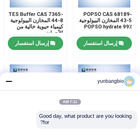
TES Buffer CAS 7365-
POPSO CAS 68189-
جولة في المعمل
43-5 المخازن البيولوجية
44-8 المخازن البيولوجية
POPSO hydrate 99٪
كيمياء حيوية خالية من
الأحماض
مراقبة الجودة
إرسال استفسار
إرسال استفسار
اتصل بنا
أخبار
yunbangbio
حالات
7:11 AM
Good day, what product are you looking 
المخازن البيولوجية
for?
CHES Buffer CAS 103-
MOPS Buffer CAS
1132-61-2 المخازن
47-9 المخزن المؤقت
البيولوجية 3-
البيولوجي الجيد
الكواشف البيوكيميائية