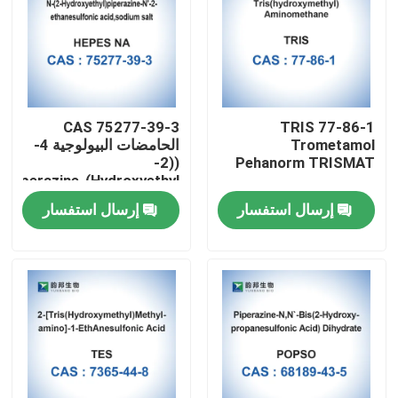
CAS 75277-39-3
TRIS 77-86-1
Trometamol
الحامضات البيولوجية 4-
((2-
Pehanorm TRISMAT
Hydroxyethyl)Piperazine-
1-Ethanesulfonic Acid
إرسال استفسار
إرسال استفسار
مسكن
منتجات
معلومات عنا