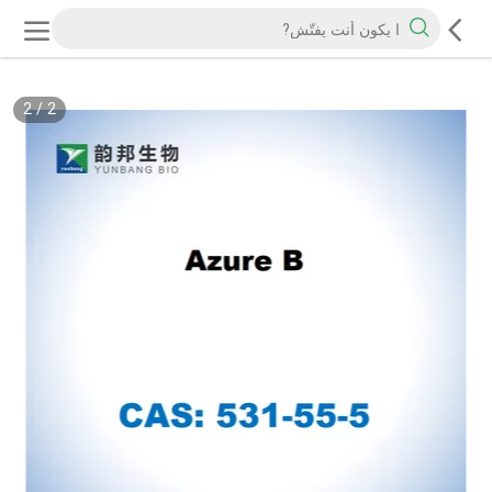
2
/
1