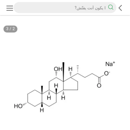
3
/
2