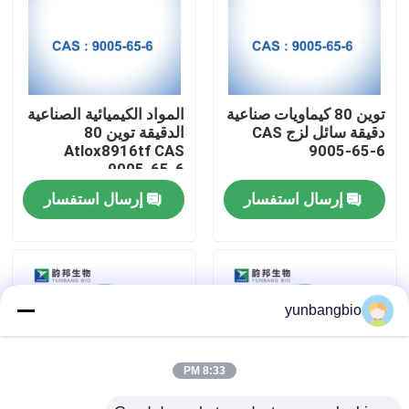
جولة في المعمل
مراقبة الجودة
توين 80 كيماويات صناعية
المواد الكيميائية الصناعية
دقيقة سائل لزج CAS
الدقيقة توين 80
Atlox8916tf CAS
9005-65-6
اتصل بنا
9005-65-6
إرسال استفسار
إرسال استفسار
أخبار
حالات
yunbangbio
المخازن البيولوجية
8:33 PM
الكواشف البيوكيميائية