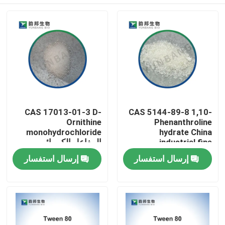
CAS 17013-01-3 D-
CAS 5144-89-8 1,10-
Ornithine
Phenanthroline
monohydrochloride
hydrate China
industrial fine
المفاعل الكيميائي
chemicals factory
الحيوي للمختبرات
مسكن
إرسال استفسار
إرسال استفسار
منتجات
معلومات عنا