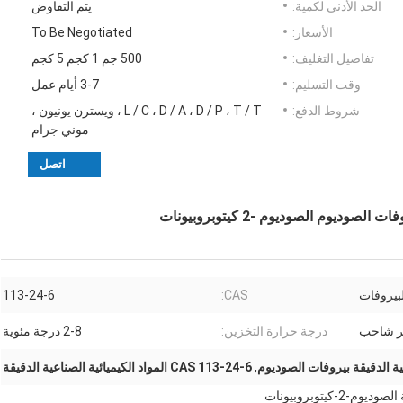
الحد الأدنى لكمية:
يتم التفاوض
الأسعار:
To Be Negotiated
تفاصيل التغليف:
500 جم 1 كجم 5 كجم
وقت التسليم:
3-7 أيام عمل
شروط الدفع:
L / C ، D / A ، D / P ، T / T ، ويسترن يونيون ،
موني جرام
اتصل
بيروفات
CAS:
113-24-6
ر شاحب
درجة حرارة التخزين:
2-8 درجة مئوية
عية الدقيقة بيروفات الصوديوم
,
CAS 113-24-6 المواد الكيميائية الصناعية الدقيقة