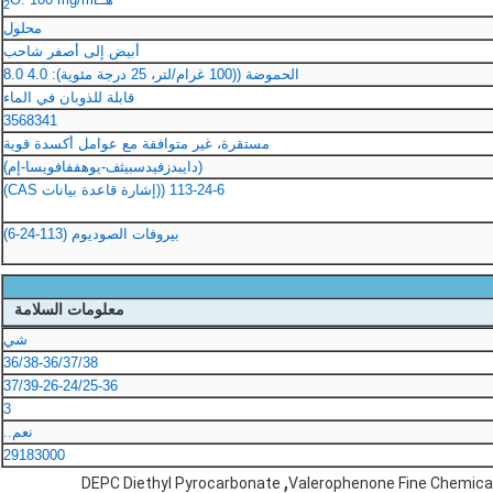
2
محلول
أبيض إلى أصفر شاحب
الحموضة ((100 غرام/لتر، 25 درجة مئوية): 4.0 ‬8.0
قابلة للذوبان في الماء
3568341
مستقرة، غير متوافقة مع عوامل أكسدة قوية
(دايبدزفيدسبيثف-يوهففافويسا-إم)
113-24-6 ((إشارة قاعدة بيانات CAS)
بيروفات الصوديوم (113-24-6)
معلومات السلامة
شي
36/38-36/37/38
37/39-26-24/25-36
3
نعم..
29183000
,
DEPC Diethyl Pyrocarbonate
Valerophenone Fine Chemica