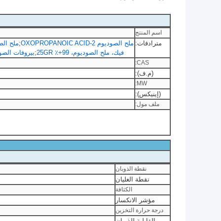
اسم المنتج
مترادفات:
ملح الصوديوم 2-OXOPROPANOIC ACID
;
ملح الصوديوم 2
فيك، ملح الصوديوم، 99+٪ 25GR
;
بيروفات الصودي
CAS:
(م.ف):
MW:
(إينيكس):
ملف مول:
نقطة الذوبان
نقطة الغليان
الكثافة
مؤشر الانكسار
درجة حرارة التخزين
القابلية للذوبان