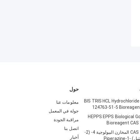
حول
BIS TRIS HCL Hydrochloride
معلومات عنا
124763-51-5 Bioreagent
جولة في المعمل
HEPPS EPPS Biological Go
مراقبة الجودة
Bioreagent CAS
اتصل بنا
CAS 75277-39-3 المخازن البيولوجية 4- (2-
أخبار
هيدروكسي إيثيل) Piperazine-1-