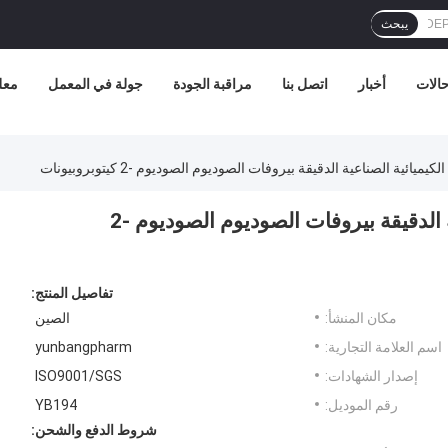
يبحث
الات
أخبار
اتصل بنا
مراقبة الجودة
جولة في المعمل
معل
CAS 113-24-6 المواد الكيميائية الصناعية الدقيقة بيروفات الصوديوم الصوديوم -2
تفاصيل المنتج:
مكان المنشأ:
الصين
اسم العلامة التجارية:
yunbangpharm
إصدار الشهادات:
ISO9001/SGS
رقم الموديل:
YB194
شروط الدفع والشحن: