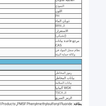
النموذج
اللون
PH
ذوبان الماء
الـ BRN
الاستقرار:
(إنشيكي)
مرجع قاعدة بيانات
CAS
نظام سجل المواد في
وكالة حماية البيئة
رموز المخاطر
بيانات المخاطر
بيانات السلامة
WGK ألمانيا
الـ TSCA
الرمز السريع
,
بطاقة:
PMSF Phenylmethylsulfonyl Fluoride
l Products