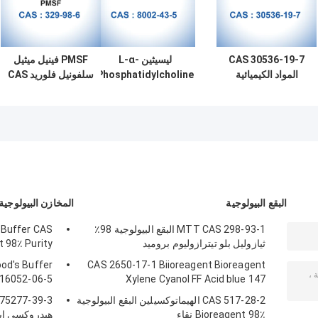
CAS 30536-19-7
ليسيثين L-α-
PMSF فينيل ميثيل
المواد الكيميائية
Phosphatidylcholine
سلفونيل فلوريد CAS
الصناعية الدقيقة 4-
Solution CAS 8002-
329-98-6
أمينو-5-كلورو
43-5 شاحب بني إلى
C7H7FO2S
-2،1،3-بنزوثياديازول
أصفر
البقع البيولوجية
المخازن البيولوجية
MTT CAS 298-93-1 البقع البيولوجية 98٪
 Buffer CAS
ثيازوليل بلو تيترازوليوم بروميد
 98٪ Purity
od's Buffer
CAS 2650-17-1 Biioreagent Bioreagent
 16052-06-5
Xylene Cyanol FF Acid blue 147
CAS 517-28-2 الهيماتوكسيلين البقع البيولوجية
Bioreagent 98٪ نقاء