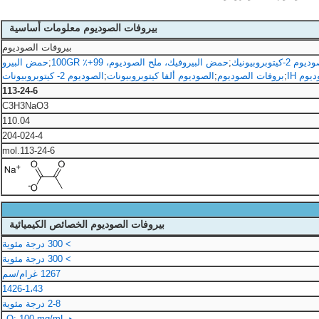
بيروفات الصوديوم معلومات أساسية
بيروفات الصوديوم
-كيتوبروبيونيك
;
حمض البيروفيك، ملح الصوديوم، 99+٪ 100GR
;
حمض البيرو
وم IH
;
بروفات الصوديوم
;
الصوديوم ألفا كيتوبروبيونات
;
الصوديوم 2- كيتوبروبيونات
113-24-6
C3H3NaO3
110.04
204-024-4
113-24-6.mol
بيروفات الصوديوم الخصائص الكيميائية
> 300 درجة مئوية
> 300 درجة مئوية
1267 غرام/سم
1426-1،43
2-8 درجة مئوية
هـ
O: 100 mg/mL