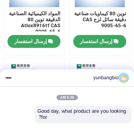
توين 80 كيماويات صناعية
المواد الكيميائية الصناعية
جولة في المعمل
دقيقة سائل لزج CAS
الدقيقة توين 80
Atlox8916tf CAS
9005-65-6
9005-65-6
مراقبة الجودة
إرسال استفسار
إرسال استفسار
اتصل بنا
أخبار
yunbangbio
حالات
5:36 AM
Good day, what product are you looking 
المخازن البيولوجية
for?
CAS 16682-12-5 D-
CAS 38304-91-5
المفاعل البيوكيميائي
Ornithine
المينوكسيديل للمختبرات
monohydrochloride
الكواشف البيوكيميائية