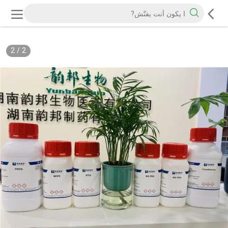
2
/
2