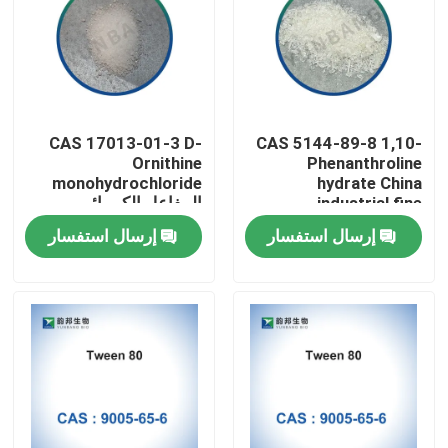
CAS 17013-01-3 D-
CAS 5144-89-8 1,10-
Ornithine
Phenanthroline
monohydrochloride
hydrate China
industrial fine
المفاعل الكيميائي
chemicals factory
الحيوي للمختبرات
إرسال استفسار
إرسال استفسار
مسكن
منتجات
معلومات عنا