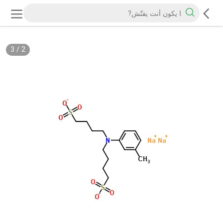
3
/
2