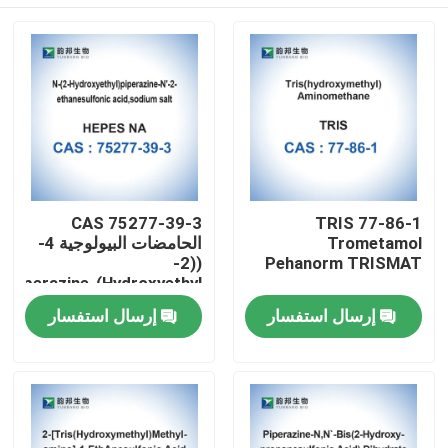
CAS 75277-39-3
TRIS 77-86-1
Trometamol
الحامضات البيولوجية 4-
((2-
Pehanorm TRISMAT
Hydroxyethyl)Piperazine-
1-Ethanesulfonic Acid
مسكن
إرسال استفسار
إرسال استفسار
منتجات
معلومات عنا