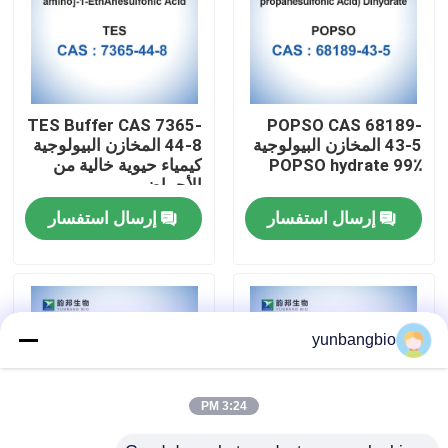
جولة في المعمل
مراقبة الجودة
TES Buffer CAS 7365-
POPSO CAS 68189-
43-5 المخازن البيولوجية
44-8 المخازن البيولوجية
POPSO hydrate 99٪
كيمياء حيوية خالية من
اتصل بنا
الأحماض
إرسال استفسار
إرسال استفسار
أخبار
حالات
yunbangbio
المخازن البيولوجية
3:24 PM
الكواشف البيوكيميائية