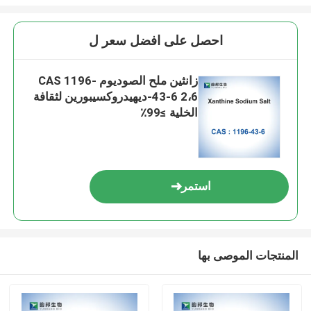
احصل على افضل سعر ل
زانثين ملح الصوديوم CAS 1196-
43-6 2،6-ديهيدروكسيبورين لثقافة
الخلية ≥99٪
استمر
المنتجات الموصى بها