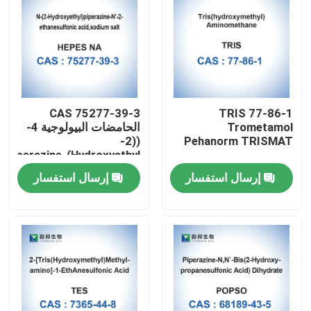
CAS 75277-39-3
TRIS 77-86-1
Trometamol
الحامضات البيولوجية 4-
((2-
Pehanorm TRISMAT
Hydroxyethyl)Piperazine-
1-Ethanesulfonic Acid
إرسال استفسار
إرسال استفسار
مسكن
منتجات
معلومات عنا