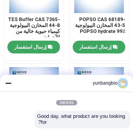
جولة في المعمل
TES Buffer CAS 7365-
POPSO CAS 68189-
43-5 المخازن البيولوجية
44-8 المخازن البيولوجية
POPSO hydrate 99٪
كيمياء حيوية خالية من
مراقبة الجودة
الأحماض
إرسال استفسار
إرسال استفسار
اتصل بنا
أخبار
yunbangbio
حالات
8:01 AM
المخازن البيولوجية
Good day, what product are you looking 
for?
CHES Buffer CAS 103-
MOPS Buffer CAS
1132-61-2 المخازن
47-9 المخزن المؤقت
الكواشف البيوكيميائية