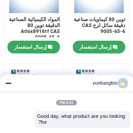
جولة في المعمل
توين 80 كيماويات صناعية
المواد الكيميائية الصناعية
دقيقة سائل لزج CAS
الدقيقة توين 80
Atlox8916tf CAS
9005-65-6
مراقبة الجودة
9005-65-6
إرسال استفسار
إرسال استفسار
اتصل بنا
أخبار
yunbangbio
حالات
6:51 PM
المخازن البيولوجية
Good day, what product are you looking 
for?
CAS 16682-12-5 D-
CAS 38304-91-5
المفاعل البيوكيميائي
Ornithine
الكواشف البيوكيميائية