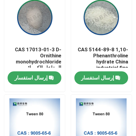
CAS 17013-01-3 D-
CAS 5144-89-8 1,10-
Ornithine
Phenanthroline
monohydrochloride
hydrate China
industrial fine
المفاعل الكيميائي
chemicals factory
الحيوي للمختبرات
إرسال استفسار
إرسال استفسار
مسكن
منتجات
معلومات عنا