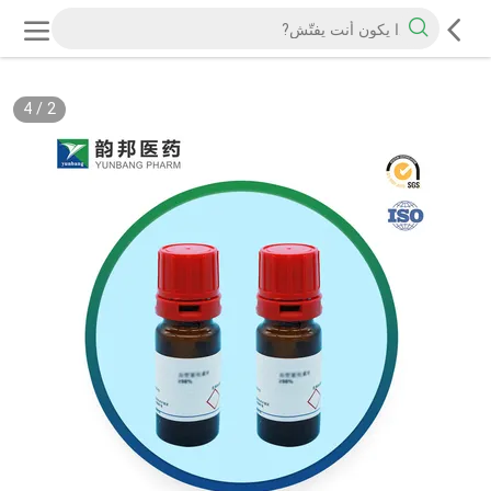
4
/
2