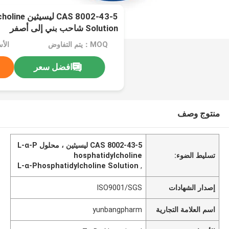
AS 8002-43-5
Solution شاحب بني إلى أصفر
MOQ：يتم التفاوض
افضل سعر
منتوج وصف
CAS 8002-43-5 ليسيثين ، محلول L-α-P
تسليط الضوء:
hosphatidylcholine
L-α-Phosphatidylcholine Solution
,
إصدار الشهادات
ISO9001/SGS
اسم العلامة التجارية
yunbangpharm