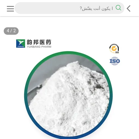
4
/
2