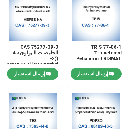
CAS 75277-39-3
TRIS 77-86-1
Trometamol
الحامضات البيولوجية 4-
((2-
Pehanorm TRISMAT
Hydroxyethyl)Piperazine-
1-Ethanesulfonic Acid
إرسال استفسار
إرسال استفسار
مسكن
منتجات
معلومات عنا