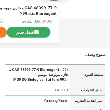
CAS 68399-77-9 مخازن م
Bioreagent نقاء 99٪
MOQ：قابل للتفاوض
الأسعا
افضل سعر
منتوج وصف
CAS 68399-77-9 Bioreagent ، 99٪ م
تسليط الضوء:
خازن بيولوجية موبسو
99% MOPSO Biological Buffers
,
إصدار الشهادات
ISO9001
اسم العلامة التجارية
YunbangPharm