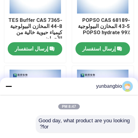
جولة في المعمل
TES Buffer CAS 7365-
POPSO CAS 68189-
43-5 المخازن البيولوجية
44-8 المخازن البيولوجية
POPSO hydrate 99٪
كيمياء حيوية خالية من
مراقبة الجودة
الأحماض
إرسال استفسار
إرسال استفسار
اتصل بنا
أخبار
yunbangbio
حالات
8:47 PM
المخازن البيولوجية
Good day, what product are you looking 
for?
CHES Buffer CAS 103-
MOPS Buffer CAS
1132-61-2 المخازن
47-9 المخزن المؤقت
الكواشف البيوكيميائية