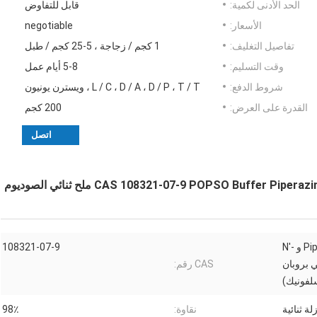
الحد الأدنى لكمية:
قابل للتفاوض
الأسعار:
negotiable
تفاصيل التغليف:
1 كجم / زجاجة ، 5-25 كجم / طبل
وقت التسليم:
5-8 أيام عمل
شروط الدفع:
L / C ، D / A ، D / P ، T / T ، ويسترن يونيون
القدرة على العرض:
200 كجم
اتصل
CAS 108321-07-9 POPSO Buffer) ملح ثنائي الصوديوم
ملح ثنائي الصوديوم Piperazine-N و N'-
108321-07-9
وكسي بروبان
CAS رقم:
لفونيك)
لة ثنائية
نقاوة:
98٪