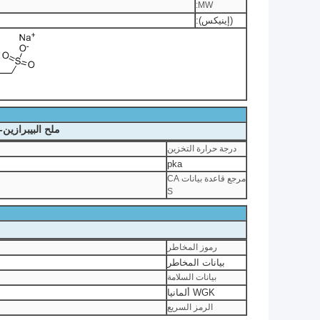
MW:
(إينيكس):
ملح البيبرازين-N,N'-bis ((2-هيدروكسي بروبانيسولفونيك اسيد) ديزودريوم خصائص كيميائية
درجة حرارة التخزين
pka
مرجع قاعدة بيانات CA
S
رموز المخاطر
بيانات المخاطر
بيانات السلامة
WGK ألمانيا
الرمز السريع