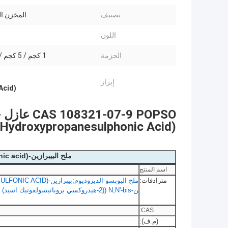
تصنيف:
المخزن ال
اللون:
الحزمة:
1 كجم / 5 كجم / 25 كجم
إبراز:
ic Acid
O
Hydroxypropanesulphonic Acid) ملح الديزوتريوم
ملح البيبرازين-N,N'-bis ((2-hydroxypropanesulphonic acid) الديزودريوم المعلومات الأساسية
اسم المنتج
مترادفات:
ملح البوبسو الديزوديوم
;
بيبرازين-N,N'-BIS ((2-HYDROXYPROPANESULFONIC ACID) ملح الديزوديم
ن-N,N'-bis ((2-هيدروكسي بروبانيسولفونيك اسيد) ديسودريوم > 94٪
CAS:
(م.ف):