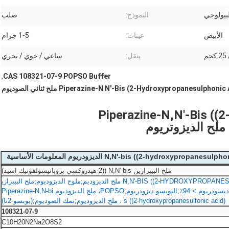
بيولوجي
النموذج:
صلب
الأبيض
عينات:
1-5 جرام
ينقل:
ساعي / جوي / بحري
,
CAS 108321-07-9 POPSO Buffer
Piperazine-N N'-Bis (2-Hydroxypropanesulphon) ملح ثنائي الصوديوم
CAS 108321-07-9 POPS عازل Piperazine-N,N'-Bis ((2-
ملح البيبرازين-N,N'-bis ((2-هيدروكسي بروبانيسولفونيك اسيد)
;
ملوح الديزوديوم
;
ملح البيبرازي
;
البوبسو ديزودريوم
;
POPSO، ملح الديزوديوم Piperazine-N,N-bi
s ((2-hydroxypropanesulfonic acid) ، ملح الديزوديوم
;
نمك الصوديوم
;
(بوبسو-2نا)
108321-07-9
C10H20N2Na2O8S2