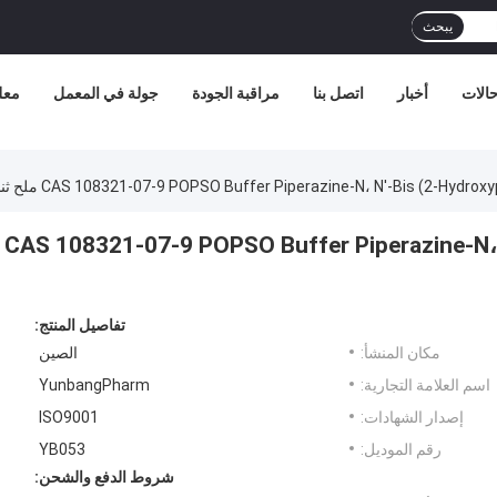
يبحث
الات
أخبار
اتصل بنا
مراقبة الجودة
جولة في المعمل
معل
CAS 108321-07-9 POPSO Buffer Piperazine-N، N'-Bis (2-H) ملح ثنائي الصوديوم
CAS 108321-07-9 POPSO Buffer Piperazine-N،
تفاصيل المنتج:
مكان المنشأ:
الصين
اسم العلامة التجارية:
YunbangPharm
إصدار الشهادات:
ISO9001
رقم الموديل:
YB053
شروط الدفع والشحن: