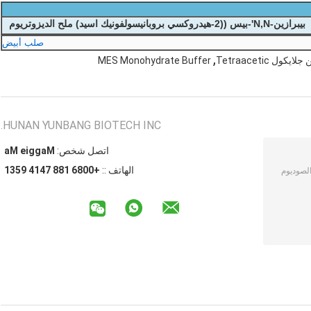
بيبرازين-N,N'-بيس ((2-هيدروكسي بروبانيسولفونيك اسيد) ملح الديزوتريوم
صلب أبيض
,
ول Tetraacetic
MES Monohydrate Buffer
HUNAN YUNBANG BIOTECH INC.
اتصل شخص:
Maggie Ma
الهاتف ::
+0086 188 7414 9531