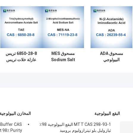
مسحوق ADA
مسحوق MES
6850-28-8 تريس
البيولوجي
Sodium Salt
عازلة خلات تريس
Bioreagent CAS
Biological
(هيدروكسي ميثيل)
26239-55-4
Buffers Powder
ملح خلات أمينوميثان
مسحوق بلوري
Bioreagent CAS
71119-23-8
البقع البيولوجية
المخازن البيولوجية
MTT CAS 298-93-1 البقع البيولوجية 98٪
 Buffer CAS
ثيازوليل بلو تيترازوليوم بروميد
 98٪ Purity