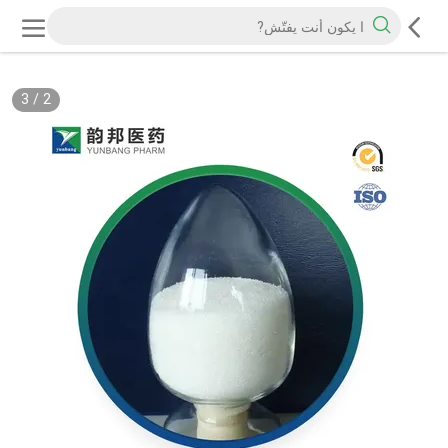
3
/
2