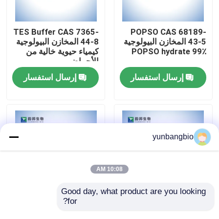
جولة في المعمل
TES Buffer CAS 7365-
POPSO CAS 68189-
43-5 المخازن البيولوجية
44-8 المخازن البيولوجية
POPSO hydrate 99٪
كيمياء حيوية خالية من
مراقبة الجودة
الأحماض
إرسال استفسار
إرسال استفسار
اتصل بنا
أخبار
yunbangbio
حالات
10:08 AM
المخازن البيولوجية
Good day, what product are you looking 
for?
CHES Buffer CAS 103-
MOPS Buffer CAS
1132-61-2 المخازن
47-9 المخزن المؤقت
الكواشف البيوكيميائية