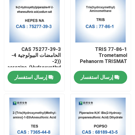
CAS 75277-39-3
TRIS 77-86-1
Trometamol
الحامضات البيولوجية 4-
((2-
Pehanorm TRISMAT
Hydroxyethyl)Piperazine-
1-Ethanesulfonic Acid
إرسال استفسار
إرسال استفسار
مسكن
منتجات
معلومات عنا