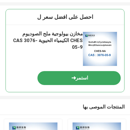
احصل على افضل سعر ل
مخازن بيولوجية ملح الصوديوم
CHES الكيمياء الحيوية CAS 3076-
05-9
استمر
المنتجات الموصى بها