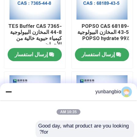
جولة في المعمل
TES Buffer CAS 7365-
POPSO CAS 68189-
43-5 المخازن البيولوجية
44-8 المخازن البيولوجية
مراقبة الجودة
POPSO hydrate 99٪
كيمياء حيوية خالية من
الأحماض
إرسال استفسار
إرسال استفسار
اتصل بنا
أخبار
yunbangbio
حالات
10:35 AM
المخازن البيولوجية
Good day, what product are you looking 
for?
CHES Buffer CAS 103-
MOPS Buffer CAS
الكواشف البيوكيميائية