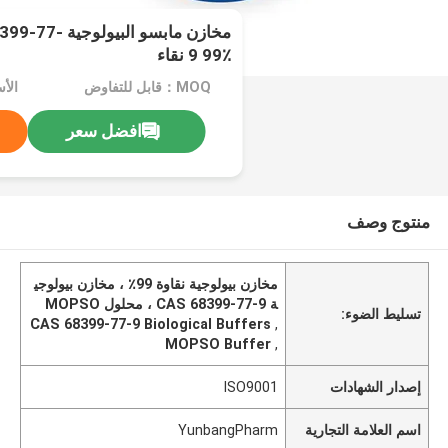
مخازن مابسو الب
9 99٪ نقاء
MOQ：قابل للتفاوض
الأسعا
افضل سعر
منتوج وصف
مخازن بيولوجية نقاوة 99٪ ، مخازن بيولوجي
ة CAS 68399-77-9 ، محلول MOPSO
تسليط الضوء:
CAS 68399-77-9 Biological Buffers
,
MOPSO Buffer
,
إصدار الشهادات
ISO9001
اسم العلامة التجارية
YunbangPharm