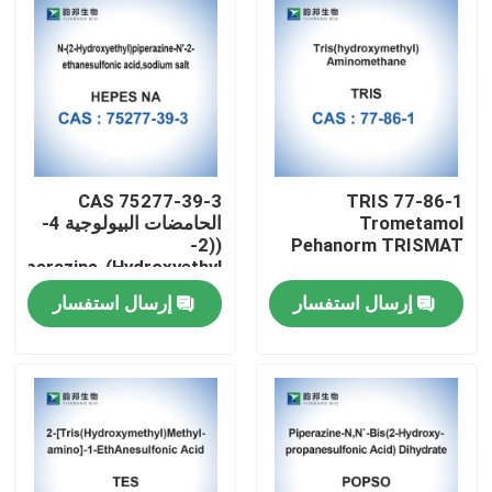
CAS 75277-39-3
TRIS 77-86-1
Trometamol
الحامضات البيولوجية 4-
((2-
Pehanorm TRISMAT
Hydroxyethyl)Piperazine-
1-Ethanesulfonic Acid
إرسال استفسار
إرسال استفسار
مسكن
منتجات
معلومات عنا