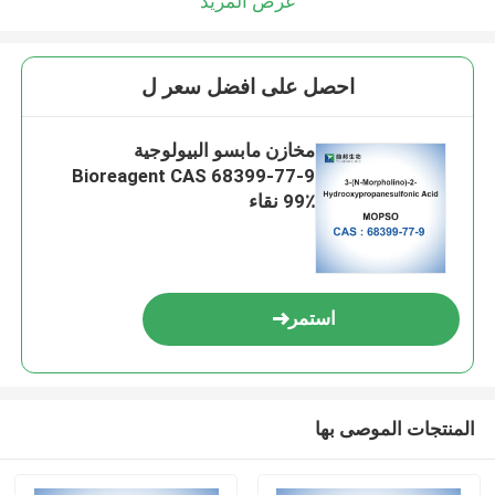
عرض المزيد
احصل على افضل سعر ل
مخازن مابسو البيولوجية
Bioreagent CAS 68399-77-9
99٪ نقاء
استمر
المنتجات الموصى بها