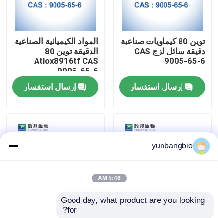
جولة في المعمل
توين 80 كيماويات صناعية
المواد الكيميائية الصناعية
دقيقة سائل لزج CAS
الدقيقة توين 80
مراقبة الجودة
Atlox8916tf CAS
9005-65-6
9005-65-6
إرسال استفسار
إرسال استفسار
اتصل بنا
أخبار
yunbangbio
حالات
5:46 AM
المخازن البيولوجية
Good day, what product are you looking 
for?
CAS 16682-12-5 D-
CAS 38304-91-5
الكواشف البيوكيميائية