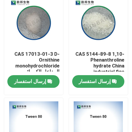
CAS 17013-01-3 D-
CAS 5144-89-8 1,10-
Ornithine
Phenanthroline
monohydrochloride
hydrate China
industrial fine
المفاعل الكيميائي
chemicals factory
الحيوي للمختبرات
إرسال استفسار
إرسال استفسار
مسكن
منتجات
معلومات عنا