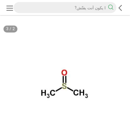
3
/
2