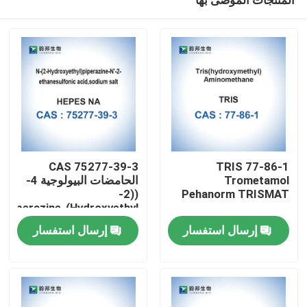
CAS 75277-39-3
TRIS 77-86-1
Trometamol
الحامضات البيولوجية 4-
((2-
Pehanorm TRISMAT
Hydroxyethyl)Piperazine-
مسكن
1-Ethanesulfonic Acid
إرسال استفسار
إرسال استفسار
منتجات
معلومات عنا