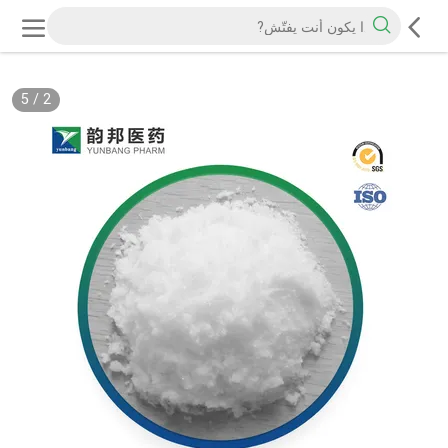
5
/
2