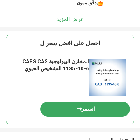
يدقّق ممون
عرض المزيد
احصل على افضل سعر ل
المخازن البيولوجية CAPS CAS
1135-40-6 التشخيص الحيوي
استمر
المنتجات الموصى بها