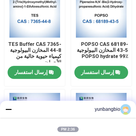
جولة في المعمل
مراقبة الجودة
TES Buffer CAS 7365-
POPSO CAS 68189-
43-5 المخازن البيولوجية
44-8 المخازن البيولوجية
اتصل بنا
POPSO hydrate 99٪
كيمياء حيوية خالية من
الأحماض
إرسال استفسار
إرسال استفسار
أخبار
حالات
yunbangbio
المخازن البيولوجية
2:36 PM
الكواشف البيوكيميائية