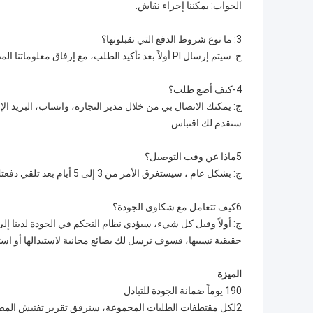
الجواب: يمكننا إجراء نقاش.
3: ما نوع شروط الدفع التي تقبلونها؟
ج: سيتم إرسال PI أولاً بعد تأكيد الطلب، مع إرفاق معلوماتنا المصرفية. الدفع بواسطة T / T، Western Union، D / P، ETC.
4-كيف أضع طلب؟
ج: يمكنك الاتصال بي من خلال مدير التجارة، واتساب، البريد الإ
سنقدم لك اقتباس.
5ماذا عن وقت التوصيل؟
ج: بشكل عام ، سيستغرق الأمر من 3 إلى 5 أيام بعد تلقي دفعتك المسبقة.
6كيف تتعامل مع شكاوى الجودة؟
ج: أولاً وقبل كل شيء، سيؤدي نظام التحكم في الجودة لدينا إ
حقيقية نسببها، فسوف نرسل لك بضائع مجانية لاستبدالها أو اس
الميزة
190 يوماً ضمانة الجودة للتبادل