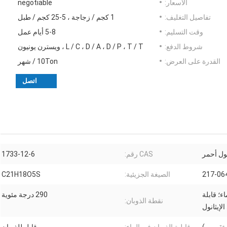
الأسعار:
negotiable
تفاصيل التغليف:
1 كجم / زجاجة ، 5-25 كجم / طبل
وقت التسليم:
5-8 أيام عمل
شروط الدفع:
L / C ، D / A ، D / P ، T / T ، ويسترن يونيون
القدرة على العرض:
10Ton / شهر
اتصل
ل أحمر
CAS رقم:
1733-12-6
217-06
الصيغة الجزيئية:
C21H18O5S
اء؛ قابلة
290 درجة مئوية
نقطة الذوبان:
لإيثانول