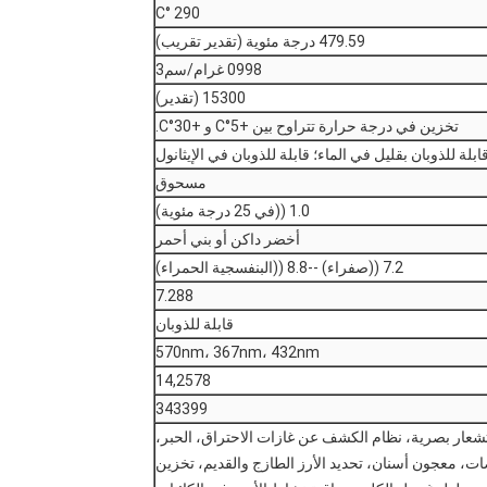
290 °C
479.59 درجة مئوية (تقدير تقريب)
0998 غرام/سم3
15300 (تقدير)
تخزين في درجة حرارة تتراوح بين +5°C و +30°C.
قابلة للذوبان بقليل في الماء؛ قابلة للذوبان في الإيثانول
مسحوق
1.0 ((في 25 درجة مئوية)
أخضر داكن أو بني أحمر
7.2 ((صفراء) --8.8 ((البنفسجية الحمراء)
7.288
قابلة للذوبان
570nm، 367nm، 432nm
14,2578
343399
عار بصرية، نظام الكشف عن غازات الاحتراق، الحبر،
، معجون أسنان، تحديد الأرز الطازج والقديم، تخزين