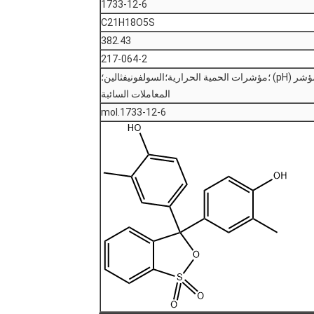
1733-12-6
C21H18O5S
382.43
217-064-2
المواد العضوية؛الكيمياء التحليلية؛المؤشر (pH) ؛مؤشرات الحمية الحرارية؛السولفونيفثالين؛
المعاملات السائبة
1733-12-6.mol