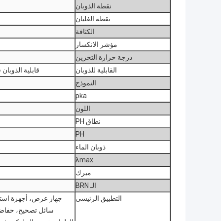
نقطة الذوبان
نقطة الغليان
الكثافة
مؤشر الانكسار
درجة حرارة التخزين
القابلية للذوبان
قابلية الذوبان 
النموذج
pka
اللون
نطاق PH
PH
ذوبان الماء
λmax
ميرك
الـ BRN
التطبيق الرئيسي
جهاز عرض، أجهزة استش
سائل تصحيح، حفاضات