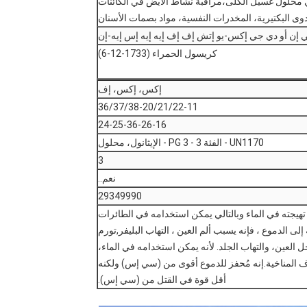
ي محلول غسيل الكلى،مراقبة نشاط الأيض في الكائنات
ى البكتيرية، المخدرات النفسية، مواد بصمات الأسنان
 إن أو دي جي إكس-يو إتش إف إف إيه إيه إس إيه-إن
كريسول الحمراء (1733-12-6)
إكس، إكس، إف
36/37/38-20/21/22-11
24-25-36-26-16
UN1170 - الفئة 3 - PG 3 - الإيثانول، محلول
3
نعم..
29349990
هيجته في الماء وبالتالي يمكن استخدامه في الطائرات
لى الدموع ، فإنه يسبب ألم العين ، التهاب البليفر,تورم
 العين، والتهاب الجلد. لأنه يمكن استخدامه في الماء،
وف المناخية.إنه مُحفز للدموع أقوى من (سي إس) ولكنه
أقل قوة في القتل من (سي إس).