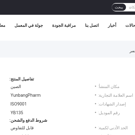
يبحث
الات
أخبار
اتصل بنا
مراقبة الجودة
جولة في المعمل
معل
تفاصيل المنتج:
مكان المنشأ:
الصين
اسم العلامة التجارية:
YunbangPharm
إصدار الشهادات:
ISO9001
رقم الموديل:
YB135
شروط الدفع والشحن:
الحد الأدنى لكمية:
قابل للتفاوض