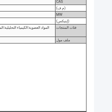
CAS:
(م.ف):
MW:
(إينيكس):
فئات المنتجات:
ملف مول: