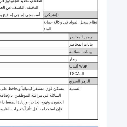
الطعام، تحديد الجلوكوز ف
الدقيقة، الكشف عن العدو
(إنشيكي)
أسممجي إم جي إم فيج بي
نظام سجل المواد في وكالة حماية
البيئة
رموز المخاطر
بيانات المخاطر
بيانات السلامة
ريدار
WGK ألمانيا
الـ TSCA
الرمز السريع
السمية
مسكن قوي مستقر كيميائياً ويحافظ على ت
السائلة في مراقبة الموظفين. بالإضافة إ
الجفون، وتهيج الحاجز، وزيادة الضغط داخل
فإن استخدامه أقل تأثراً بتغيرات الظر