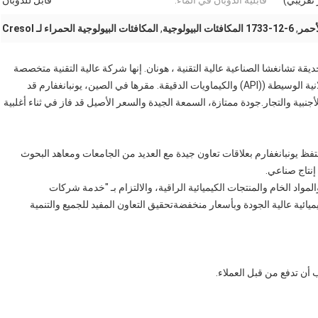
قابلية الذوبان في الماء:
قابل للذوبان
,
1733-12-6 المكافئات البيولوجية
,
المكافئات البيولوجية الحمراء لـ Cresol
ديقة تشانغشا الصناعية عالية التقنية ، هونان. إنها شركة عالية التقنية متخصصة
في البحث والتطوير ،إنتاج وبيع المواد الخام الصيدلانية، والصيدلانية الوسيطة ((API) والكيماويات الدقيقة. مقرها في الصين، يونبانغفارم قد
نبية والتجار.جودة ممتازة، السمعة الجيدة والسعر الأصيل قد فاز في ثناء أغلبية
تفظ يونبانغفارم بعلاقات تعاون جيدة مع العديد من الجامعات ومعاهد البحوث
إنتاج صناعي.
لمواد الخام والمنتجات الكيميائية الراقية، والالتزام بـ "خدمة شركات
كيميائية عالية الجودة وبأسعار منخفضةتحقيق التعاون المفيد للجميع والتنمية
أن تدفع من قبل العملاء.