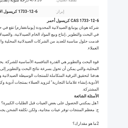
نقطة الغليان:
479.59 درجة مئوية (تقدير تقريبي)
إبراز:
1733-12-6 كريسول الأحمر
CAS 1733-12-6 كريسول أحمر
شركة هونان يونبانغ الصيدلانية المحدودة (يونبانغفارم) تقع في ح
قدمت حلول مناسبة للعديد من الشركات الصيدلانية المحلية والأج
العملاء.
قوة البحث والتطوير هي القدرة التنافسية الأساسية للشركة. يح
المحلية،والتي يمكن أن تحول بسرعة نتائج البحث والتطوير إلى 
هدفنا: لتحقيق الترقية المتكاملة للمنتجات الوسيطة الصيدلانية وا
الأدوية،إنشاء علاماتنا التجارية" لتزويد العملاء بمنتجات أدوية و
المشتركة.
الأسئلة الشائعة
1هل يمكنني الحصول على بعض العينات قبل الطلبات الكبيرة؟
ج: معظم المنتجات توفر عينات مجانية، ولكن تكلفة الشحن يجب 
2ما هو مقدارك؟