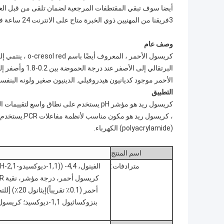
أيضا سوف تبقي المقتطفات المرجعية لضمان تلقى من قبل الع
3فريقنا من المهنيين ذوي الخبرة متاح على الانترنت 24 ساعة في اليوم للإجابة على أي أسئلة وتقديم إرشادات حول استخدام المنتج وصيانته.
وصف عام
كريسول الأحمر ،
الأحمر موجود كديانيون هيدروفيلي. الدينيون صغير ولونه البنفس
التطبيق
كريسول ريد هو مؤشر pH يستخدم على نطاق وا
(polyacrylamide) الكهرباء.
اسم المنتج
مترادفات: