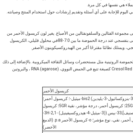
ملاء هي نفسها في كل مرة.
 المعروف أيضًا باسم o-cresol red ، ينتمي إلى مجموعة الفثالين والسلفونفثالين من الأصباغ. يغير لون كريسول الأحمر من
البرتقالي إلى الأصفر عند درجة الحموضة بين 0.2-1.8 وأصفر إلى بنفسجي عند درجة الحموضة ما بين 7.0-88في محلول قليلي، الكريسول
جي، ويمتلك نظامًا مقترحًا أكبر من الهيدروكسيكوينون الأصفر.
سع لتقييمات الحموضة الروتينية مثل مستحضرات وسائل الثقافة الميكروبية. بالإضافة إلى ذلك
، كريسول ريد هو مكون مناسب لأنظمة مفاعلات PCR.يستخدم Cresol Red كصبغة تتبع في الحمض النووي، RNA (agarose) ، والبروتين
كريسول الأحمر
الفينول، 4,4- ((1,1-ديوكسيدو-3H-2,1-بنزوكساثيول-3-يليدين) bis2-ميثيل-؛ كريسول أحمر؛
كريسول أحمر، درجة مؤشر، نقية 25GR؛ كريسول أحمر، درجة مؤشر، نقية 5GR؛ كريسول
أحمر (0.1٪ تقريباً)إيثانول 20٪) [للتصنيف];33-بيس ((3-ميثيل-4-هيدروكسيفينيل) -3H-2,1-
بنزوكساثيول 1,1-ديوكسيد؛ كريسول أحمر، نقي، نوع مؤشر؛ o-كريسول الأحمر p.a. (الدمغ
الأخضر)