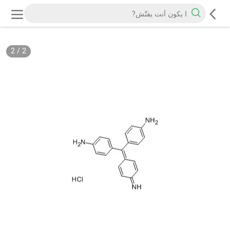
2
/
2