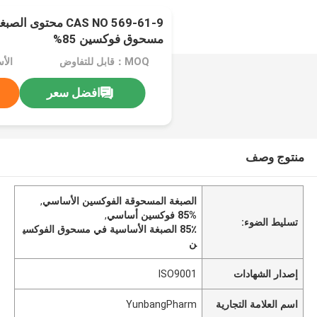
CAS NO 569-61-9 محتو
مسحوق فوكسين 85%
MOQ：قابل للتفاوض
الأسعا
افضل سعر
منتوج وصف
الصبغة المسحوقة الفوكسين الأساسي
,
85% فوكسين أساسي
,
تسليط الضوء:
85٪ الصبغة الأساسية في مسحوق الفوكسي
ن
إصدار الشهادات
ISO9001
اسم العلامة التجارية
YunbangPharm