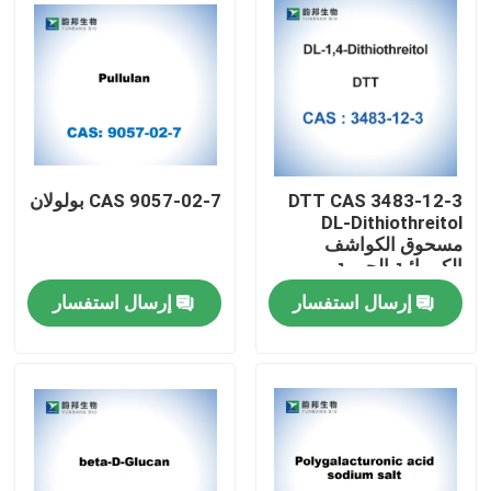
DTT CAS 3483-12-3
CAS 9057-02-7 بولولان
DL-Dithiothreitol
مسحوق الكواشف
الكيميائية الحيوية
إرسال استفسار
إرسال استفسار
مسكن
منتجات
معلومات عنا