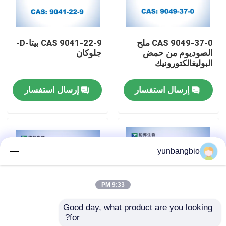
جولة في المعمل
CAS 9049-37-0 ملح
CAS 9041-22-9 بيتا-D-
الصوديوم من حمض
جلوكان
مراقبة الجودة
البوليغالكتورونيك
إرسال استفسار
إرسال استفسار
اتصل بنا
أخبار
yunbangbio
حالات
9:33 PM
المخازن البيولوجية
Good day, what product are you looking 
for?
CAS 9067-32-7
3- ((1-Naphth oyl)
الكواشف البيوكيميائية