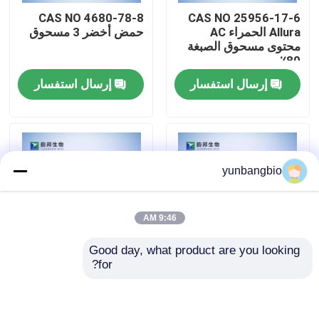
CAS NO 4680-78-8
CAS NO 25956-17-6
Allura الحمراء AC
حمض أخضر 3 مسحوق
جولة في المعمل
محتوى مسحوق الصبغة
80٪
إرسال استفسار
إرسال استفسار
مراقبة الجودة
اتصل بنا
yunbangbio
أخبار
9:46 AM
حالات
Good day, what product are you looking 
for?
المخازن البيولوجية
أورلا أحمر AC مسحوق
X-GluA مسحوق CAS
CAS NO 25956-17-6
NO 114162-64-0 البقع
البيولوجية
الكواشف البيوكيميائية