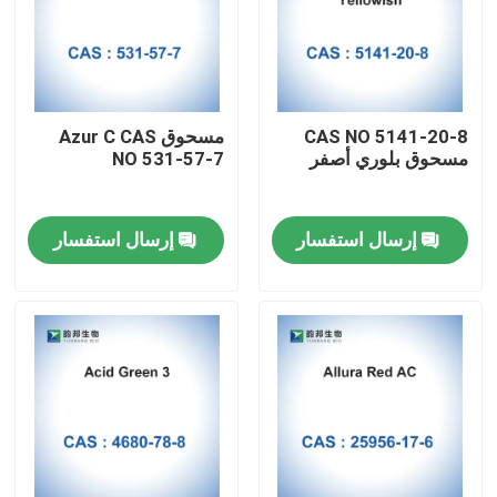
CAS NO 5141-20-8
مسحوق Azur C CAS
مسحوق بلوري أصفر
NO 531-57-7
إرسال استفسار
إرسال استفسار
مسكن
منتجات
معلومات عنا