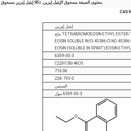
محتوى الصبغة مسحوق الإيثيل إيزين
,
95٪ إيثيل إيزين مسحوق
إيثيل إوزين
المذيب الأحمر 45؛2'،4'،5'،7'-TETRABROMOEOSIN ETHYL ESTER ملح
البوتاسيوم؛ETHYL EOSIN؛CI NO 45386؛CI 45386؛EOSIN SOLUBLE IN
6359-05-3
C22H13Br4KO5
716.06
228-793-0
السنتين
6359-05-3.مول