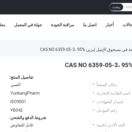
يبحث
الات
أخبار
اتصل بنا
مراقبة الجودة
جولة في المعمل
معل
حوق الإيثيل إيزين CAS NO 6359-05-3، 95%
تفاصيل المنتج:
مكان المنشأ:
الصين
اسم العلامة التجارية:
YunbangPharm
إصدار الشهادات:
ISO9001
رقم الموديل:
YB042
شروط الدفع والشحن:
الحد الأدنى لكمية:
قابل للتفاوض