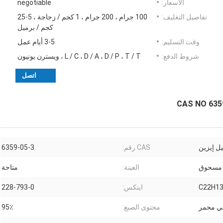
الأسعار:
negotiable
تفاصيل التغليف:
100 جرام ، 200 جرام ، 1 كجم / زجاجة ، 5-25
كجم / برميل
وقت التسليم:
3-5 أيام عمل
شروط الدفع:
L / C ، D / A ، D / P ، T / T ، ويسترن يونيون
اتصل
يل إيزين
CAS رقم:
6359-05-3
مسحوق
العينة:
متاحة
C22H13
اينكس:
228-793-0
ني محمر
محتوى الصبغ:
95٪