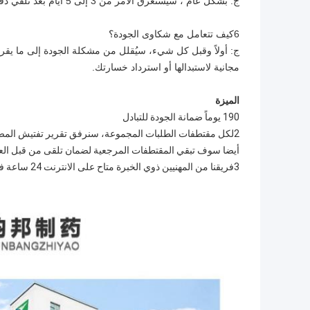
ج: بشكل عام ، سيستغرق الأمر من 3 إلى 5 أيام بعد تلقي دفعتك المسبقة.
6كيف تتعامل مع شكاوى الجودة؟
ج: أولاً وقبل كل شيء، سيُقلل من مشكلة الجودة إلى ما يق
مجانية لاستبدالها أو استرداد خسارتك.
الميزة
190 يوماً ضمانة الجودة للتبادل
أيضا سوف تبقي المقتطفات المرجعية لضمان تلقى من قبل الع
3فريقنا من المهنيين ذوي الخبرة متاح على الانترنت 24 ساعة في اليوم للإجابة على أي أسئلة وتقديم إرشادات حول استخدام المنتج وصيانته.