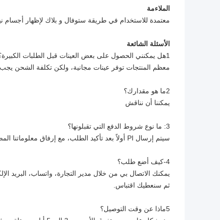
الملاءمة
معتمدة للاستخدام في طريقة ستوفال و بلاك لإظهار أجسام ني
الأسئلة الشائعة
1هل يمكنني الحصول على بعض العينات قبل الطلبات الكبيرة؟
معظم المنتجات توفر عينات مجانية، ولكن تكلفة الشحن يجب أن
2ما هو مقدارك؟
يمكننا أن نناقش
3: ما نوع شروط الدفع التي تقبلونها؟
سيتم إرسال PI أولاً بعد تأكيد الطلب، مع إرفاق معلوماتنا المصرفية. الدفع عن طريق T / T، Western Union، D / P، ETC.
4-كيف أضع طلب؟
يمكنك الاتصال بي من خلال مدير التجارة، واتساب، البريد الإل
ثم سنعطيك اقتباس.
5ماذا عن وقت التوصيل؟