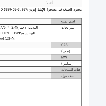
إبراز:
محتوى الصبغة في مسحوق الإيثيل إيزين CAS NO 6359-05-3، 95%
اسم المنتج
مترادفات:
ALCOHOL؛EOSIN ETHYL؛EOSIN (SOLUBLE IN SPIRIT)
CAS:
(م.ف):
MW:
(إينيكس):
فئات المنتجات:
ملف مول: