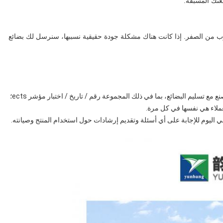
رب من الصفر. إذا كانت هناك مشكلة جودة حقيقية نسببها، سنرسل لك بضائع
2لكل مقتطفات الطلبات المجموعة، سنرفق تقرير تفتيش المصنع مع تسليم البضائع، بما في ذلك المجموعة رقم / تاريخ / اختبار مؤشر ects؛
ملاء هي نفسها في كل مرة.