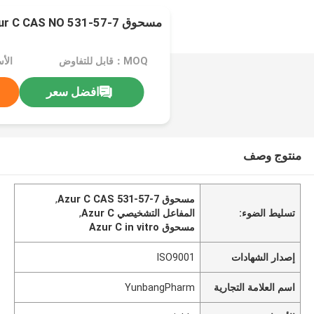
مسحوق Azur C CAS NO 531-57-7
MOQ：قابل للتفاوض
الأسعا
افضل سعر
منتوج وصف
مسحوق Azur C CAS 531-57-7
,
تسليط الضوء:
المفاعل التشخيصي Azur C
,
مسحوق Azur C in vitro
إصدار الشهادات
ISO9001
اسم العلامة التجارية
YunbangPharm