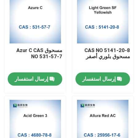
CAS NO 5141-20-8
مسحوق Azur C CAS
مسحوق بلوري أصفر
NO 531-57-7
إرسال استفسار
إرسال استفسار
مسكن
منتجات
معلومات عنا