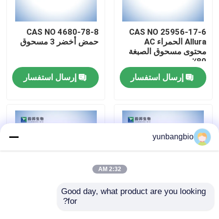
جولة في المعمل
CAS NO 4680-78-8
CAS NO 25956-17-6
Allura الحمراء AC
حمض أخضر 3 مسحوق
محتوى مسحوق الصبغة
مراقبة الجودة
80٪
إرسال استفسار
إرسال استفسار
اتصل بنا
أخبار
yunbangbio
حالات
2:32 AM
المخازن البيولوجية
Good day, what product are you looking 
for?
أورلا أحمر AC مسحوق
X-GluA مسحوق CAS
CAS NO 25956-17-6
NO 114162-64-0 البقع
الكواشف البيوكيميائية