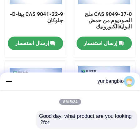
CAS 9049-37-0 ملح
CAS 9041-22-9 بيتا-D-
جولة في المعمل
الصوديوم من حمض
جلوكان
البوليغالكتورونيك
مراقبة الجودة
إرسال استفسار
إرسال استفسار
اتصل بنا
أخبار
yunbangbio
حالات
5:24 AM
Good day, what product are you looking 
المخازن البيولوجية
for?
CAS 9067-32-7
3- ((1-Naphth oyl)
indole CAS 109555-
هيلورونات الصوديوم
87-5 معتمدة من قبل
الكواشف البيوكيميائية