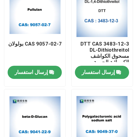
DTT CAS 3483-12-3
CAS 9057-02-7 بولولان
DL-Dithiothreitol
مسحوق الكواشف
الكيميائية الحيوية
إرسال استفسار
إرسال استفسار
مسكن
منتجات
معلومات عنا