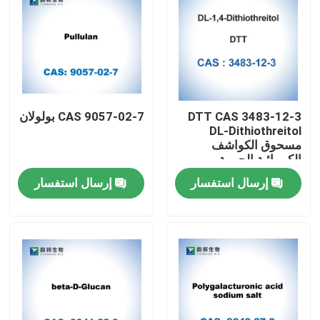
DTT CAS 3483-12-3
CAS 9057-02-7 بولولان
DL-Dithiothreitol
مسحوق الكواشف
الكيميائية الحيوية
إرسال استفسار
إرسال استفسار
مسكن
منتجات
معلومات عنا