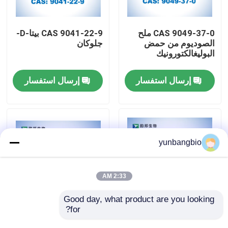
جولة في المعمل
CAS 9049-37-0 ملح
CAS 9041-22-9 بيتا-D-
الصوديوم من حمض
جلوكان
البوليغالكتورونيك
مراقبة الجودة
إرسال استفسار
إرسال استفسار
اتصل بنا
أخبار
yunbangbio
حالات
2:33 AM
المخازن البيولوجية
Good day, what product are you looking 
for?
CAS 9067-32-7
3- ((1-Naphth oyl)
indole CAS 109555-
هيلورونات الصوديوم
الكواشف البيوكيميائية