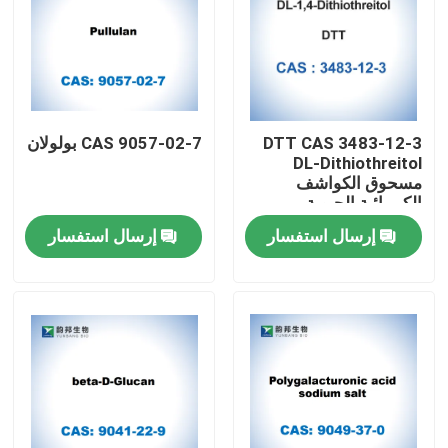
DTT CAS 3483-12-3
CAS 9057-02-7 بولولان
DL-Dithiothreitol
مسحوق الكواشف
الكيميائية الحيوية
إرسال استفسار
إرسال استفسار
مسكن
منتجات
معلومات عنا