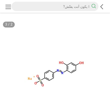
3
/
2