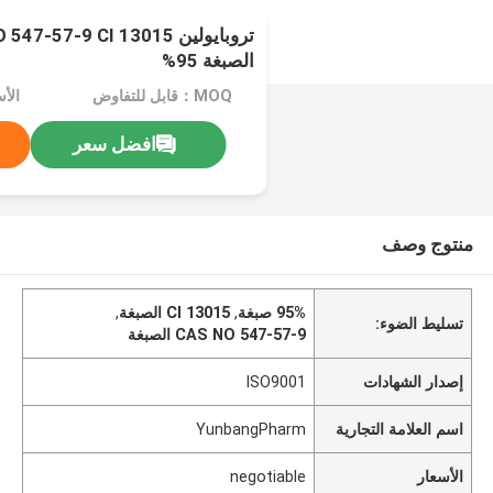
الصبغة 95%
MOQ：قابل للتفاوض
الأسعا
افضل سعر
منتوج وصف
95% صبغة
,
CI 13015 الصبغة
,
تسليط الضوء:
CAS NO 547-57-9 الصبغة
إصدار الشهادات
ISO9001
اسم العلامة التجارية
YunbangPharm
الأسعار
negotiable