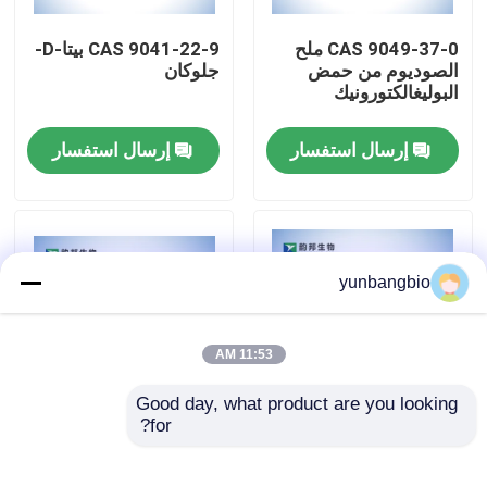
CAS 9049-37-0 ملح
CAS 9041-22-9 بيتا-D-
جولة في المعمل
الصوديوم من حمض
جلوكان
البوليغالكتورونيك
مراقبة الجودة
إرسال استفسار
إرسال استفسار
اتصل بنا
أخبار
yunbangbio
حالات
11:53 AM
Good day, what product are you looking 
المخازن البيولوجية
for?
CAS 9067-32-7
3- ((1-Naphth oyl)
indole CAS 109555-
هيلورونات الصوديوم
87-5 معتمدة من قبل
الكواشف البيوكيميائية