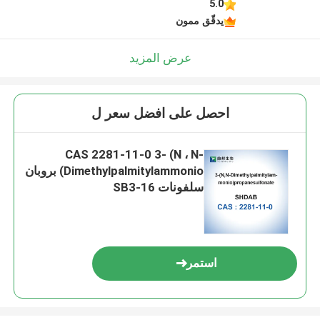
5.0
يدقّق ممون
عرض المزيد
احصل على افضل سعر ل
CAS 2281-11-0 3- (N ، N-
Dimethylpalmitylammonio) بروبان
سلفونات SB3-16
استمر