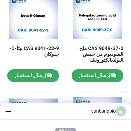
جولة في المعمل
مراقبة الجودة
CAS 9049-37-0 ملح
CAS 9041-22-9 بيتا-D-
اتصل بنا
الصوديوم من حمض
جلوكان
البوليغالكتورونيك
أخبار
إرسال استفسار
إرسال استفسار
حالات
المخازن البيولوجية
yunbangbio
الكواشف البيوكيميائية
5:06 AM