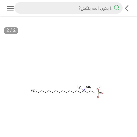
2
/
2