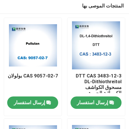
المنتجات الموصى بها
DTT CAS 3483-12-3
CAS 9057-02-7 بولولان
DL-Dithiothreitol
مسحوق الكواشف
مسكن
الكيميائية الحيوية
إرسال استفسار
إرسال استفسار
منتجات
معلومات عنا