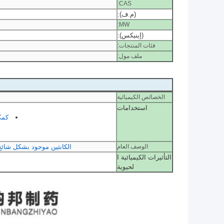
CAS:
(م.ف):
MW:
(إينيكس):
فئات المنتجات:
ملف مول:
الخصائص الكيميائية
استخدامات
كمكون
الوصف العام
الكانثين موجود بشكل شائع 
التأثيرات الكيميائية ا
لحيوية