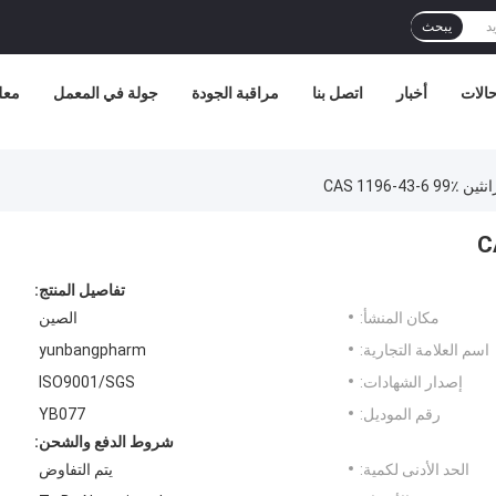
يبحث
الات
أخبار
اتصل بنا
مراقبة الجودة
جولة في المعمل
معل
CAS 1196-4
تفاصيل المنتج:
مكان المنشأ:
الصين
اسم العلامة التجارية:
yunbangpharm
إصدار الشهادات:
ISO9001/SGS
رقم الموديل:
YB077
شروط الدفع والشحن:
الحد الأدنى لكمية:
يتم التفاوض