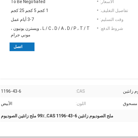
الأسعار:
To Be Negotiated
تفاصيل التغليف:
1 كجم 5 كجم 25 كجم
وقت التسليم:
3-7 أيام عمل
شروط الدفع:
L / C ، D / A ، D / P ، T / T ، ويسترن يونيون ،
موني جرام
اتصل
م زانثين
CAS:
1196-43-6
مسحوق
اللون:
الأبيض
ملح الصوديوم زانثين CAS 1196-43-6
,
99٪ ملح زانثين الصوديوم