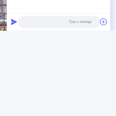
Photo
Video Call
Audio Call