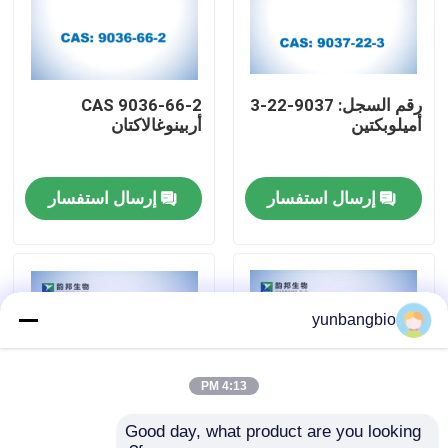
جولة في المعمل
رقم السجل: 9037-22-3
CAS 9036-66-2
مراقبة الجودة
أميلوبكتين
أربينوغالاكتان
اتصل بنا
إرسال استفسار
إرسال استفسار
أخبار
حالات
yunbangbio
المخازن البيولوجية
4:13 PM
Good day, what product are you looking 
الكواشف البيوكيميائية