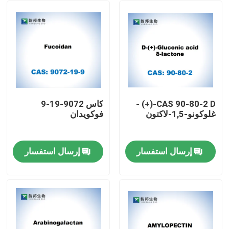
CAS 90-80-2 D-(+) -
كاس 9072-19-9
غلوكونو-1,5-لاكتون
فوكويدان
إرسال استفسار
إرسال استفسار
مسكن
منتجات
معلومات عنا