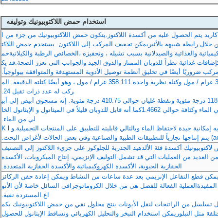
استخدام حمض اللاكتوبيونيك وتوليفه
يونيك (C12H22O12) هو ديساكاريد يتم الحصول عليه من أكسدة اللاكتوز.يتكون حمض اللاكتوبيونيك من جزء من ا
خلال رابطة شبيهة بالأثيريمكن تجفيف المركب إلى اللاكتون. يستخدم حمض اللاكت
يائية والغذائية والصيدلانية بسبب تشيله ، وتحفيزه ،الخصائص الرطبة والكيلاتيةحم
ضافات غذائية نظراً للذوبان الممتاز والذوق الجيد والجوانب التي تعزز الصحة.قد يك
ركب ضروريًا أيضًا في تخليق أنظمة توصيل الأدوية المستهدفة والمتوافقة بيولوجياً.
حمض اللاكتوبيونيك له وزن جزيئي 358.296 غرام / مول وكتلة نظرية واحدة 358.111 غرام / مول ، وهو أيضًا كتلته الدقيقة. الم
ركب له عدد ذرات ثقيل 24.
حمض اللاكتوبيونيك له نقطة انصهار 113-118 درجة مئوية ونقطة غليان حوالي 410.75 درجة مئوية. إنه مسحوق أبيض إلى أبي
ض شبه أبيض ذو ذوبان 10 غرام/100 مل في الماء وكثافة حوالي 1.4662كما أنه قابل للذوبان قليلاً في الميثانول و الإيثانول الخا
لي من الماء.
حمض اللاكتوبيونيك هو هايغروسكوبيك، ولديه إمكانية جيدة لاحتفاظ الماء وبالتالي قابليته للتطبيق على المنتجات التجميلية.و K l
لأغراض البحث.
 لاكتوبيونيك أكسدة فئة الألدهيد الجذرية للجلوكوز على جزيء اللاكتوز إلى التصنيف
ن العديد من العمليات التي قد تشمل التوليف الإنزيمي، إنتاج الميكروبات، الأكسدة
الحفازية الحيوية، الأكسدة الكهروكيميائية والأكسدة الحفازية المتعددة.
نيكيمكن قطع التفاعل الإنزيمي بعد عدة ساعات من النشاط ويمكن إعادة حقن الركائز
 المفيدةالعملية الفعالة للفصل هي من خلال الكروماتوجرافي السائل خاصة لأن الأنو
اع المستردة نقية.
ل تسلسل من الراتنجات لنقل الأيونات ينتج محلول نقي من حمض اللاكتوبيونيك بكم
لفة مثل التبلوريمكن استخدام التبخر والتحليل الكهربائي وتساقط الإيثانول للحصول