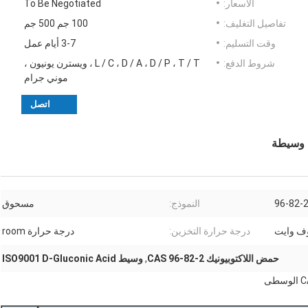
الأسعار:
To Be Negotiated
تفاصيل التغليف:
100 جم 500 جم
وقت التسليم:
3-7 أيام عمل
شروط الدفع:
L / C ، D / A ، D / P ، T / T ، ويسترن يونيون ،
موني جرام
اتصل
96-82-
النموذج:
مسحوق
وف وايت
درجة حرارة التخزين:
درجة حرارة room
حمض اللاكتوبيونيك CAS 96-82-2
,
وسيط ISO9001 D-Gluconic Acid