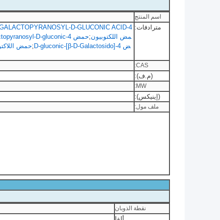
اسم المنتج
مترادفات:
4-O-BETA-D-GALACTOPYRANOSYL-D-GLUCONIC ACID الحمض الـ 4-O-BETA-D-GALACTOPYRANOSYL-D-GLUCONIC
مض اللكتوبيون
;
حمض 4-O-β-D-Galactopyranosyl-D-gluconic
ض 4-[β-D-Galactosido]-D-gluconic
;
حمض اللاكتو
CAS:
(م.ف):
MW:
(إينيكس):
ملف مول:
نقطة الذوبان
ألفا