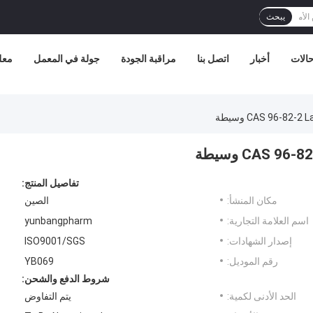
يبحث
الات
أخبار
اتصل بنا
مراقبة الجودة
جولة في المعمل
معل
CAS 96-82- وسيطة
CAS 9 وسيطة
تفاصيل المنتج:
مكان المنشأ:
الصين
اسم العلامة التجارية:
yunbangpharm
إصدار الشهادات:
ISO9001/SGS
رقم الموديل:
YB069
شروط الدفع والشحن:
الحد الأدنى لكمية:
يتم التفاوض