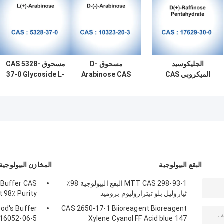
الجليكوسيد
مسحوق D-
مسحوق CAS 5328-
الميكروبي CAS
Arabinose CAS
37-0 Glycoside L-
Arabinose X-GAL
10323-20-3 Beta-
17629-30-0 D (+) -
Raffinose
D - (-) - Arabinose
الصلب للمحليات
Pentahydrate
البقع البيولوجية
المخازن البيولوجية
MTT CAS 298-93-1 البقع البيولوجية 98٪
 Buffer CAS
ثيازوليل بلو تيترازوليوم بروميد
 98٪ Purity
od's Buffer
CAS 2650-17-1 Biioreagent Bioreagent
 16052-06-5
Xylene Cyanol FF Acid blue 147