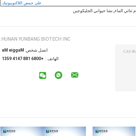
على حمض اللاكتوبيونيك.
,
 ثنائي الماء
نشا حيواني الجليكوجين
HUNAN YUNBANG BIOTECH INC.
اتصل شخص:
Maggie Ma
الهاتف ::
+0086 188 7414 9531