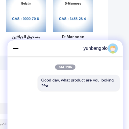
D-Mannose
مسحوق الجيلاتين
Teleostean
Glycoside CAS
yunbangbio
3458-28-4
إسفنجي جيلاتين قابل
المضافات الغذائية
للامتصاص CAS
9000-70-8
RNA MF C6H12O6
9:06 AM
Good day, what product are you looking 
for?
ترك رسالة