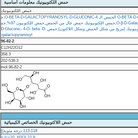
حمض اللكتوبيونيك معلومات أساسية
حمض اللكتوبيونيك
;
ح
;
حمض اللكتوبيونيك حمض خال من الحمض
;
حمض اللكتوبيون 97%
;
حم
بيونيك (مزيج من شكل الحمض وشكل اللاكتون)
;
حمض D-Gluconic، 4-O-.beta.-D-
galactopyranosyl-
96-82-2
C12H22O12
358.3
202-538-3
96-82-2.mol
حمض اللاكتوبيونيك الخصائص الكيميائية
113-118 درجة مئوية))
22.8 o (c=10, H2O)