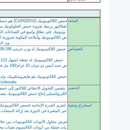
الوصف
حمض اللاكتوب
لجلاكتوز يرتبط بجزيء حمض الجلوكونيك من 
وبيونيك على نطاق واسع في الصناعات الكيم
ض اللاكتوبيونيك وأملاحه المكونة ضرورية كإ
ون الم
الخصائص
actobionate) يتم إنتاجها تجارياً للتطبيقات الطبية والصناعية وفي بعض الحالات 
التحضير
يتضمن التحويل الانتقائي لللاكتوز إلى حمض
الكربوكسيلي.إنتاج حمض اللاكتوبيونيك يتضم
استخراج وتنقية
لتعزيز القدرة الإنتاجية لحمض اللاكتوبيو
غير المتغيرة في الدورة بعد إزالة المنتجات
تعرض محلول الأيونات اللاكتوبيونات من خلا
يات ضئيلة من أيونات الكالسيوم.تقنيات مخت