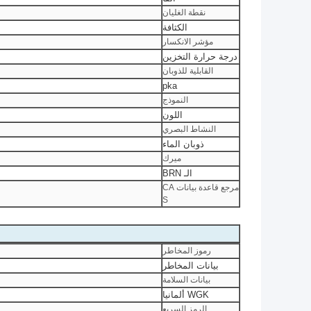
نقطة الغليان
الكثافة
مؤشر الانكسار
درجة حرارة التخزين
القابلية للذوبان
pka
النموذج
اللون
النشاط البصري
ذوبان الماء
ميرك
الـ BRN
مرجع قاعدة بيانات CA
S
رموز المخاطر
بيانات المخاطر
بيانات السلامة
WGK ألمانيا
الرمز السريع