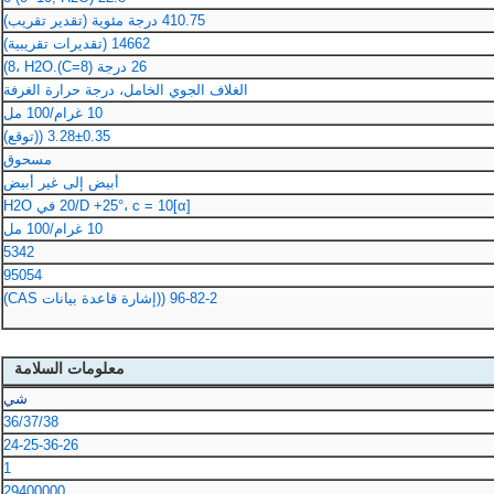
410.75 درجة مئوية (تقدير تقريب)
14662 (تقديرات تقريبية)
26 درجة (C=8).8، H2O)
الغلاف الجوي الخامل، درجة حرارة الغرفة
10 غرام/100 مل
3.28±0.35 ((توقع)
مسحوق
أبيض إلى غير أبيض
[α]20/D +25°، c = 10 في H2O
10 غرام/100 مل
5342
95054
96-82-2 ((إشارة قاعدة بيانات CAS)
معلومات السلامة
شي
36/37/38
24-25-36-26
1
29400000