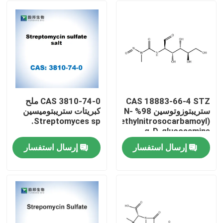
CAS 18883-66-4 STZ
CAS 3810-74-0 ملح
ستريبتوزوتوسين 98% N-
كبريتات ستريبتوميسين
Streptomyces sp.
((Methylnitrosocarbamoyl)
-α-D-glucosamine
إرسال استفسار
إرسال استفسار
مسكن
منتجات
معلومات عنا