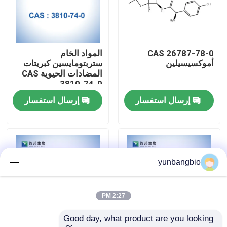
جولة في المعمل
CAS 26787-78-0
المواد الخام
مراقبة الجودة
أموكسيسيلين
ستربتومايسين كبريتات
المضادات الحيوية CAS
3810-74-0
اتصل بنا
إرسال استفسار
إرسال استفسار
أخبار
حالات
yunbangbio
المخازن البيولوجية
2:27 PM
Good day, what product are you looking 
الكواشف البيوكيميائية