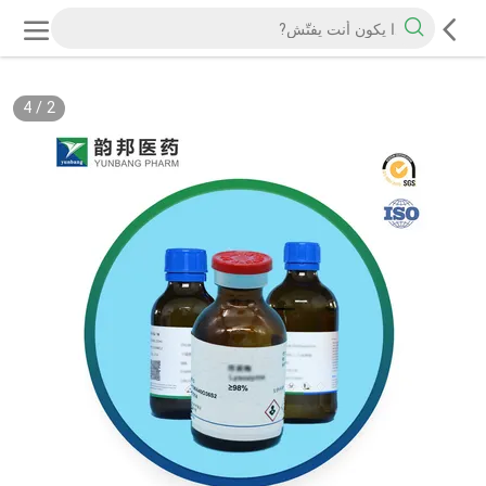
4
/
2