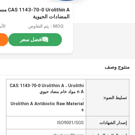
lithin A
المضادات الحيوية
MOQ：يتم التفاوض
افضل سعر
منتوج وصف
CAS 1143-70-0 Urolithin A ، Urolithi
n A مواد خام مضاد حيوي
تسليط الضوء:
,
Urolithin A Antibiotic Raw Material
s
إصدار الشهادات
ISO9001/SGS