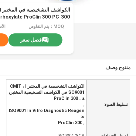
ا
rboxylate ProClin 300 PC-300
MOQ：يتم التفاوض
افضل سعر
منتوج وصف
الكواشف التشخيصية في المختبر CMIT ، I
SO9001 في الكواشف التشخيصية المختبري
ة ، ProClin 300
تسليط الضوء:
,
ISO9001 In Vitro Diagnostic Reagen
ts
ProClin 300
,
إصدار الشهادات
ISO9001/SGS