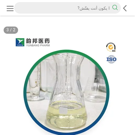
3
/
2