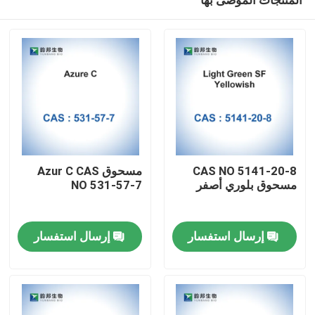
CAS NO 5141-20-8
مسحوق Azur C CAS
مسحوق بلوري أصفر
NO 531-57-7
مسكن
إرسال استفسار
إرسال استفسار
منتجات
معلومات عنا