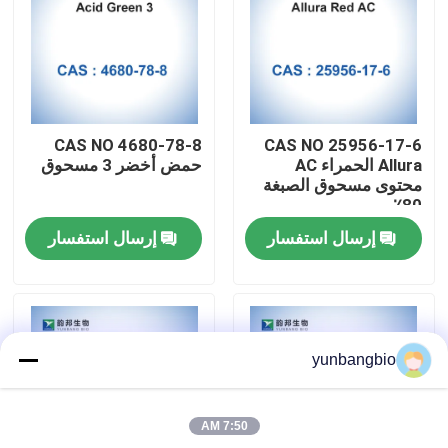
جولة في المعمل
مراقبة الجودة
CAS NO 4680-78-8
CAS NO 25956-17-6
Allura الحمراء AC
حمض أخضر 3 مسحوق
اتصل بنا
محتوى مسحوق الصبغة
80٪
إرسال استفسار
إرسال استفسار
أخبار
حالات
yunbangbio
المخازن البيولوجية
7:50 AM
الكواشف البيوكيميائية