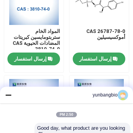
جولة في المعمل
CAS 26787-78-0
المواد الخام
مراقبة الجودة
أموكسيسيلين
ستربتومايسين كبريتات
المضادات الحيوية CAS
3810-74-0
اتصل بنا
إرسال استفسار
إرسال استفسار
أخبار
حالات
yunbangbio
المخازن البيولوجية
2:50 PM
Good day, what product are you looking 
الكواشف البيوكيميائية