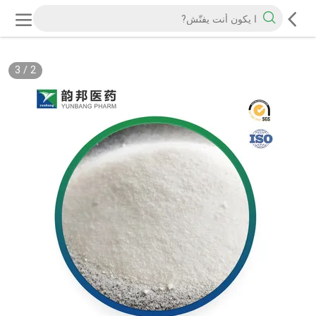
3
/
2