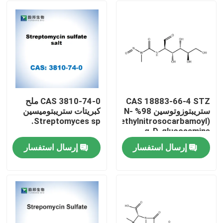
CAS 18883-66-4 STZ
CAS 3810-74-0 ملح
ستريبتوزوتوسين 98% N-
كبريتات ستريبتوميسين
Streptomyces sp.
((Methylnitrosocarbamoyl)
-α-D-glucosamine
إرسال استفسار
إرسال استفسار
مسكن
منتجات
معلومات عنا