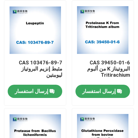
CAS 103476-89-7
CAS 39450-01-6
البروتيناز K من ألبوم
مثبط إنزيم البروتياز
Tritirachium
ليوببتين
إرسال استفسار
إرسال استفسار
مسكن
منتجات
معلومات عنا