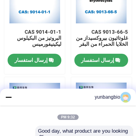
جولة في المعمل
CAS 9014-01-1
CAS 9013-66-5
مراقبة الجودة
غلوتاثيون بيروكسيداز من
البروتيز من البكيلوس
الخلايا الحمراء من البقر
ليكينيفورميس
اتصل بنا
إرسال استفسار
إرسال استفسار
أخبار
حالات
yunbangbio
المخازن البيولوجية
9:32 PM
Good day, what product are you looking 
الكواشف البيوكيميائية