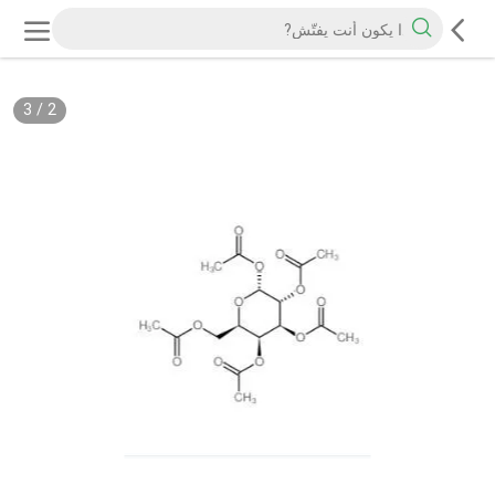
3
/
2