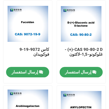
CAS 90-80-2 D-(+) -
كاس 9072-19-9
غلوكونو-1,5-لاكتون
فوكويدان
إرسال استفسار
إرسال استفسار
مسكن
منتجات
معلومات عنا