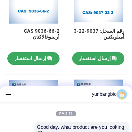
جولة في المعمل
رقم السجل: 9037-22-3
CAS 9036-66-2
مراقبة الجودة
أميلوبكتين
أربينوغالاكتان
اتصل بنا
إرسال استفسار
إرسال استفسار
أخبار
حالات
yunbangbio
المخازن البيولوجية
2:51 PM
Good day, what product are you looking 
الكواشف البيوكيميائية