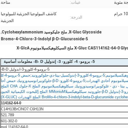
عينات:
متاحة
كاشف البيولوجيا الجزيئية للبيولوجيا
الدرجة:
الجزيئية
X-Gluc Glycoside
,
ملح جليكوسيد Cyclohexylammonium
,
5-Bromo-4-Chloro-3-Indolyl β-D-Glucuronide
X-Glu ملح السيكلوهيكسيلامونيوم X-GlcA
5- برومو- 4- كلورو- 3- إندوليل B- D- معلومات أساسية
5-برومو-4-كلورو-3-اندوليل B-D-
;
5-برومو-4-كلورو-3-إندوكسيل-بيتا-دي-جلوكورونيد
;
حمض 5-برومو-4-كل
;
5-برومو-4-كلورو- β-D-جلوكوبيرانوسيدورونيك حمض أحا
حمض 5-برومو - 4-كلورو - 3-اندوليل بيتا - دي - غلوكوبيرانوسيدورونيك سيكلوهيكسيلامونيوم الملح X-جلوك CHA الملح
5-برومو-4-كلورو-3-إندوليل β-D-جلورونيد سيكلوهيكسيلاMMoniuM الملح [للبحوث الكيميائية الحيوي
114162-64-0
C14H13BrClNO7.C6H13N
521.789
601-302-0
114162-64-0.mol