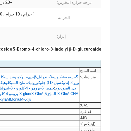
درجة حرارة التخزين:
−20 درجة مئوية
1 جرام ، 10 جرام ، 100 جرام
الحزمة:
إبراز:
c CAS114162-64-0 Glycoside 5-Bromo-4-chloro-3-indolyl β-D-glucuronide
اسم المنتج
مترادفات:
5-برومو-4-كلورو-3-اندوليل-β-دي-جلوكورونيد سيكلوهيكسيلامونيم
ورو-3-إندوكسيل-β-D-جلوكورونيك، ملح السيكلوهيكسيلامونيوم أحادي الهيدرات
دي الصوديوم
;
X-GlcA CHA الملح
;
;
X-gluc/X-GlcA
ة]
;
5-BroMo-4-chloro-3-indolyl-beta-D-glucuronide cyclohexylaMMoniuM الملح الهيدرات (X-GLUC)
CAS:
(م.ف):
MW:
(إينيكس):
ملف مول: