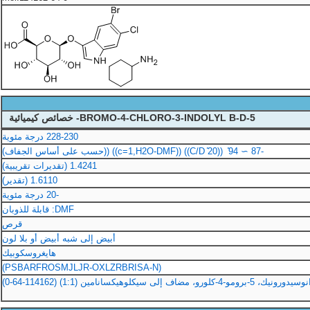
5-BROMO-4-CHLORO-3-INDOLYL B-D- خصائص كيميائية
228-230 درجة مئوية
-87 ∼ 94 ̊ ((20 ̊C/D)) ((c=1,H2O-DMF)) ((حسب على أساس الجفاف)
1.4241 (تقديرات تقريبية)
1.6110 (تقدير)
-20 درجة مئوية
DMF: قابلة للذوبان
قرص
أبيض إلى شبه أبيض أو بلا لون
هايغروسكوبيك
(PSBARFROSMJLJR-OXLZRBRISA-N)
ف إلى سيكلوهيكسانامين (1:1) (114162-64-0)