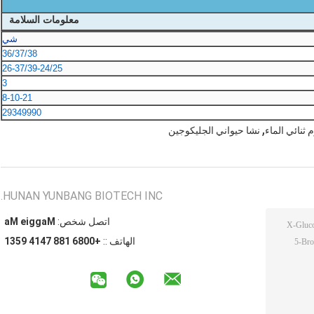
معلومات السلامة
شي
36/37/38
26-37/39-24/25
3
8-10-21
29349990
,
 ثنائي الماء
نشا حيواني الجليكوجين
HUNAN YUNBANG BIOTECH INC.
اتصل شخص:
Maggie Ma
الهاتف ::
+0086 188 7414 9531