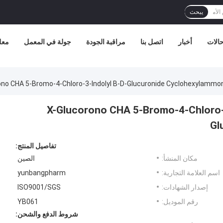
يبحث
الات
أخبار
اتصل بنا
مراقبة الجودة
جولة في المعمل
معل
 X-Glucorono CHA 5-Bromo-4-Chloro-3-Indolyl β-D-
Gl
تفاصيل المنتج:
مكان المنشأ:
الصين
اسم العلامة التجارية:
yunbangpharm
إصدار الشهادات:
ISO9001/SGS
رقم الموديل:
YB061
شروط الدفع والشحن: