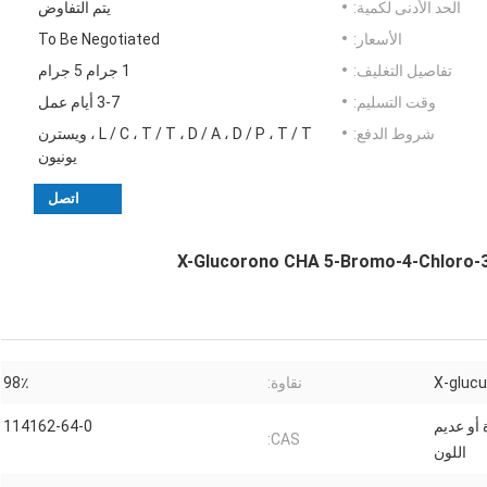
الحد الأدنى لكمية:
يتم التفاوض
الأسعار:
To Be Negotiated
تفاصيل التغليف:
1 جرام 5 جرام
وقت التسليم:
3-7 أيام عمل
شروط الدفع:
L / C ، T / T ، D / A ، D / P ، T / T ، ويسترن
يونيون
اتصل
X-Glucorono CHA 5-Bromo-4-Chloro-3-Indolyl β-D-
نقاوة:
98٪
أو عديم
114162-64-0
CAS:
اللون