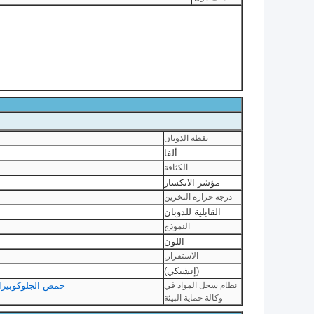
نقطة الذوبان
ألفا
الكثافة
مؤشر الانكسار
درجة حرارة التخزين
القابلية للذوبان
النموذج
اللون
الاستقرار:
(إنشيكي)
نظام سجل المواد في
حمض الجلوكوبيرانوسيدورونيك، 5-برومو-4-كلورو، مضا
وكالة حماية البيئة