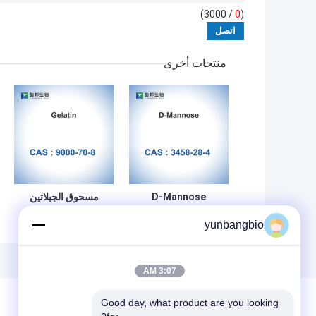
/ 3000)
0
(
منتجات أخرى
D-Mannose
مسحوق الجيلاتين
Teleostean
Glycoside CAS
yunbangbio
3458-28-4
إسفنجي جيلاتين قابل
المضافات الغذائية
للامتصاص CAS
9000-70-8
RNA MF C6H12O6
3:07 AM
Good day, what product are you looking 